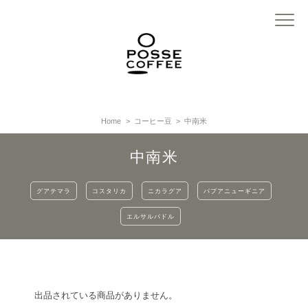
Home
コーヒー豆
中南米
中南米
グアテマラ
コスタリカ
ニカラグア
パプアニューギニア
エルサルバドル
出品されている商品がありません。