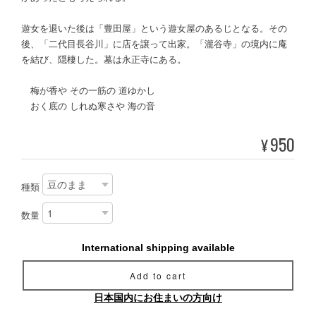
遊女を退いた後は「豊田屋」という遊女屋のあるじとなる。その
後、「二代目長谷川」に店を譲って出家。「瀧谷寺」の境内に庵
を結び、隠棲した。墓は永正寺にある。
梅が香や その一筋の 道ゆかし
おく底の しれぬ寒さや 海の音
950
¥
種類
数量
International shipping available
Add to cart
日本国内にお住まいの方向け