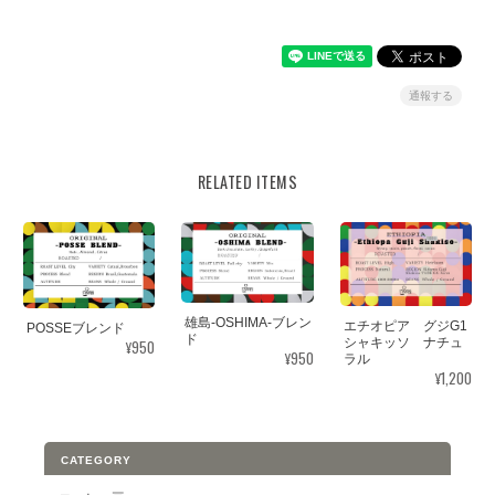
通報する
RELATED ITEMS
雄島-OSHIMA-ブレン
エチオピア グジG1
POSSEブレンド
ド
シャキッソ ナチュ
¥950
¥950
ラル
¥1,200
CATEGORY