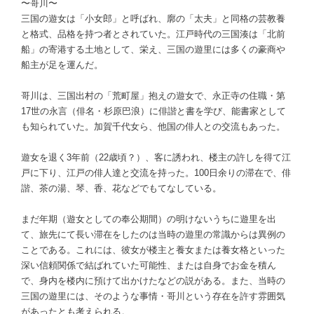
〜哥川〜
三国の遊女は「小女郎」と呼ばれ、廓の「太夫」と同格の芸教養
と格式、品格を持つ者とされていた。江戸時代の三国湊は「北前
船」の寄港する土地として、栄え、三国の遊里には多くの豪商や
船主が足を運んだ。
哥川は、三国出村の「荒町屋」抱えの遊女で、永正寺の住職・第
17世の永言（俳名・杉原巴浪）に俳諧と書を学び、能書家として
も知られていた。加賀千代女ら、他国の俳人との交流もあった。
遊女を退く3年前（22歳頃？）、客に誘われ、楼主の許しを得て江
戸に下り、江戸の俳人達と交流を持った。100日余りの滞在で、俳
諧、茶の湯、琴、香、花などでもてなしている。
まだ年期（遊女としての奉公期間）の明けないうちに遊里を出
て、旅先にて長い滞在をしたのは当時の遊里の常識からは異例の
ことである。これには、彼女が楼主と養女または養女格といった
深い信頼関係で結ばれていた可能性、または自身でお金を積ん
で、身内を楼内に預けて出かけたなどの説がある。また、当時の
三国の遊里には、そのような事情・哥川という存在を許す雰囲気
があったとも考えられる。