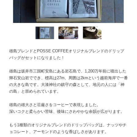
雄島ブレンドとPOSSE COFFEEオリジナルブレンドのドリップ
バッグがセットになりました！
雄島は坂井市三国町安島にある岩石島で、1,200万年前に噴出した
輝石安山岩ででき、標高は27m、周囲は2kmという越前海岸で一番
の大きな島です。大湊神社の鎮守の森として、地元の人には「神
の島」と崇められています。
雄島の雄大さと荘厳さをコーヒーで表現しました。
深いコクと柔らかい苦味、後味にさわやかな余韻が広がります。
もう1種類のオリジナルブレンドのドリップバッグは、ナッツやチ
ョコレート、アーモンドのような香ばしさがあります。