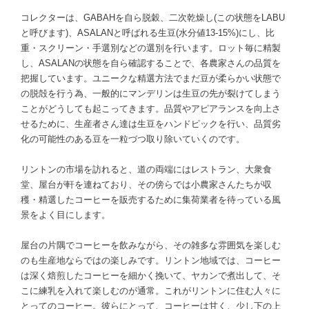
コレクターは、GABAHを自ら脱穀、二次乾燥し(この状態をLABU
と呼びます)、ASALANと呼ばれる生豆(水分値13-15%)にし、比
重・スクリーン・手選別などの選別を行います。ロット毎に精製
し、ASALANの状態を自ら確認することで、各農家さんの品質を
把握しています。ユニークな精選方法でまだ豆が柔らかい状態で
の脱殻を行う為、一般的にマンデリンは生豆の先が裂けてしまう
ことがどうしても起こってきます。品質やアピアランスを向上さ
せるために、生産者さん達は生豆をハンドピックを行い、品質劣
化の可能性のある豆を一粒づつ取り除いていくのです。
リントンの市場を訪れると、道の両端にはレストラン、大衆食
堂、屋台が軒を連ねており、その傍らでは小農家さんたちが収
穫・精選したコーヒーを販売するために集荷業者を待っている風
景をよく目にします。
屋台の片隅でコーヒーを飲みながら、その雑多な雰囲気を楽しむ
のも生産地ならではの楽しみです。リントン地域では、コーヒー
は深く焙煎したコーヒーを細かく挽いて、ヤカンで煮出して、そ
こに練乳を入れて楽しむのが通常。これがリントンに住む人々に
とってのコーヒー。彼らにとって、コーヒーは甘く、少し下の上