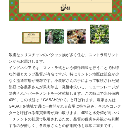
敬虔なクリスチャンのバタック族が多く住む、スマトラ島リント
ンからお届けします。
インドネシアでは、スマトラ式という特殊精製を行うことで独特
な外観とカップ品質が有名ですが、特にリントン地区は組合が少
なく流通市場が複雑です。小農家さんの手によって収穫された完
熟豆は各農家さんが果肉除去・発酵水洗いし、ミューシレージが
除去されたパーチメントを一次乾燥します。この時点で水分値約
40%。この状態は「GABAH(ガバ)」と呼ばれます。農家さんは
GABAHを地域で週に一度開かれる市場に持ち込み、それをコレク
ターと呼ばれる集買業者が買い取ります。40%と水分値が高いパ
ーチメントの状態で取引されるため、品質の優劣を外観から判断
するのが難しく、各農家さんとの信用関係も非常に重要です。