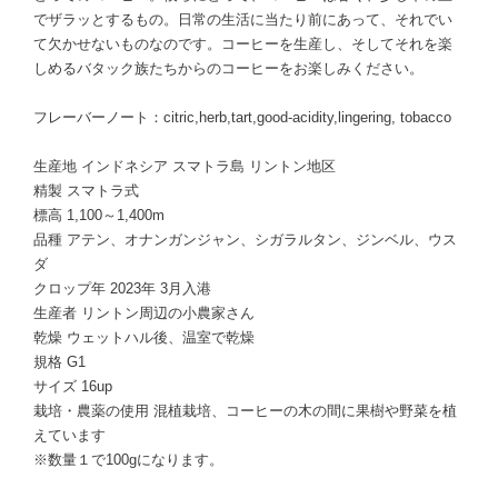
でザラッとするもの。日常の生活に当たり前にあって、それでい
て欠かせないものなのです。コーヒーを生産し、そしてそれを楽
しめるバタック族たちからのコーヒーをお楽しみください。
フレーバーノート：citric,herb,tart,good-acidity,lingering, tobacco
生産地 インドネシア スマトラ島 リントン地区
精製 スマトラ式
標高 1,100～1,400m
品種 アテン、オナンガンジャン、シガラルタン、ジンベル、ウス
ダ
クロップ年 2023年 3月入港
生産者 リントン周辺の小農家さん
乾燥 ウェットハル後、温室で乾燥
規格 G1
サイズ 16up
栽培・農薬の使用 混植栽培、コーヒーの木の間に果樹や野菜を植
えています
※数量１で100gになります。