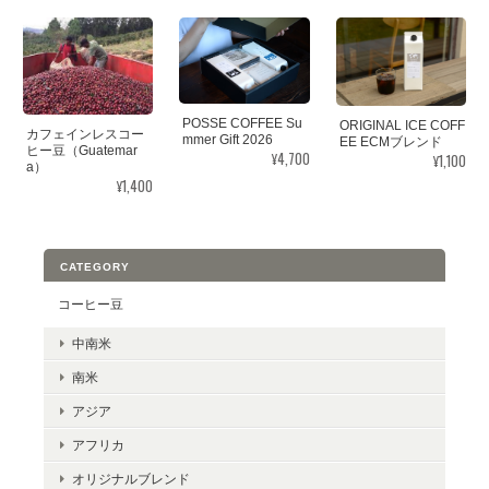
POSSE COFFEE Su
ORIGINAL ICE COFF
カフェインレスコー
mmer Gift 2026
EE ECMブレンド
ヒー豆（Guatemar
¥4,700
¥1,100
a）
¥1,400
CATEGORY
コーヒー豆
中南米
南米
アジア
アフリカ
オリジナルブレンド