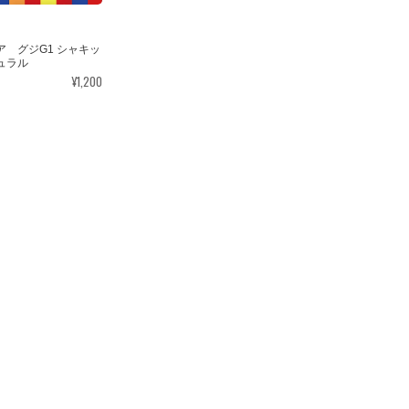
ア グジG1 シャキッ
ュラル
¥1,200